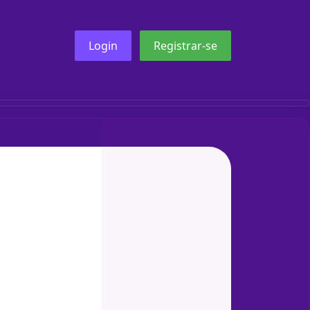
Login
Registrar-se