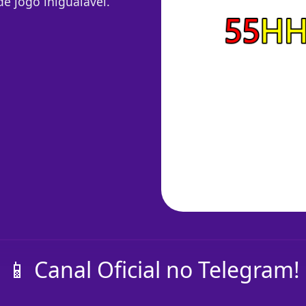
e jogo inigualável.
📱 Canal Oficial no Telegram!