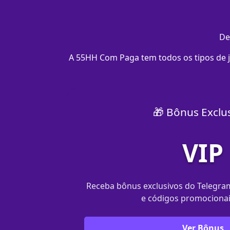
De
A 55HH Com Paga tem todos os tipos de jo
🎁 Bônus Exclu
VIP
Receba bônus exclusivos do Telegra
e códigos promocionai
Ver Bônus