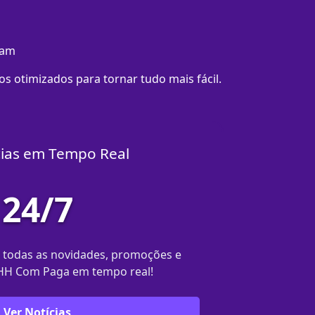
ram
s otimizados para tornar tudo mais fácil.
cias em Tempo Real
24/7
e todas as novidades, promoções e
HH Com Paga em tempo real!
Ver Notícias