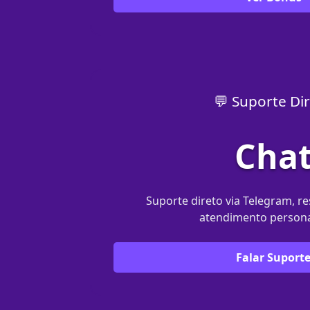
💬 Suporte Di
Cha
Suporte direto via Telegram, r
atendimento persona
Falar Suport