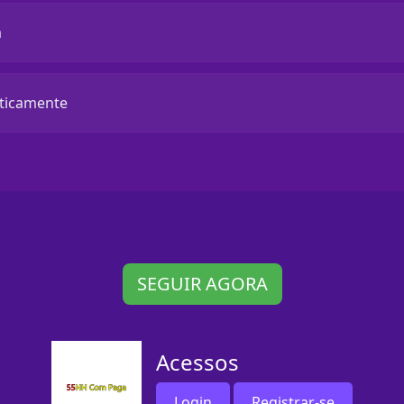
a
aticamente
SEGUIR AGORA
Acessos
Login
Registrar-se