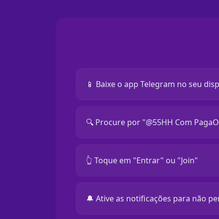
📱 Baixe o app Telegram no seu disp
🔍 Procure por "@55HH Com PagaOf
👆 Toque em "Entrar" ou "Join"
🔔 Ative as notificações para não p