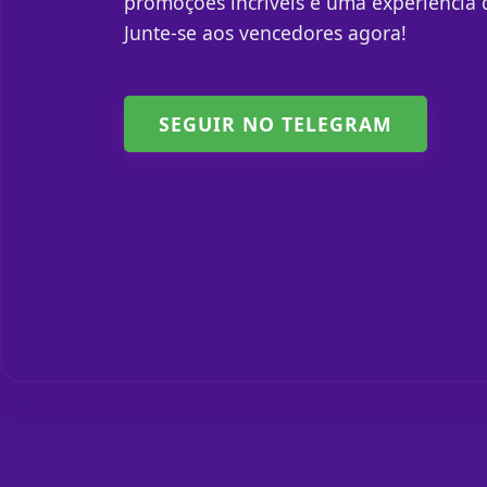
promoções incríveis e uma experiência d
Junte-se aos vencedores agora!
SEGUIR NO TELEGRAM