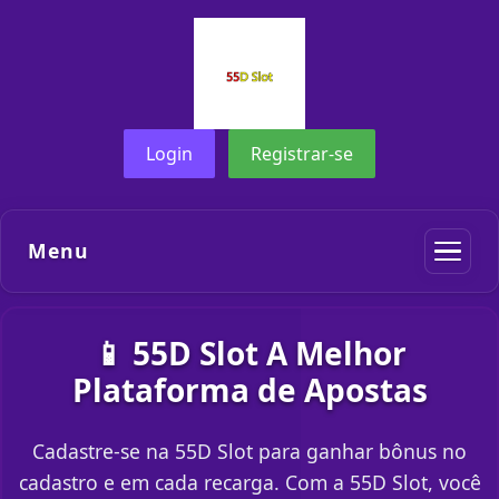
Login
Registrar-se
Menu
📱 55D Slot A Melhor
Plataforma de Apostas
Cadastre-se na 55D Slot para ganhar bônus no
cadastro e em cada recarga. Com a 55D Slot, você