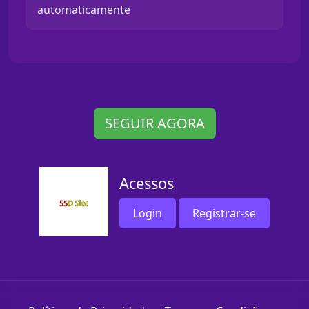
automaticamente
SEGUIR AGORA
Acessos
Login
Registrar-se