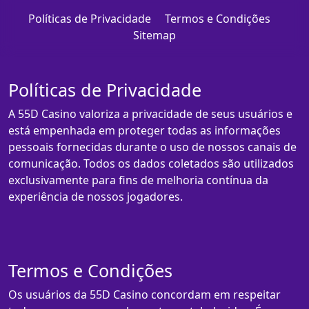
Políticas de Privacidade
Termos e Condições
Sitemap
Políticas de Privacidade
A 55D Casino valoriza a privacidade de seus usuários e
está empenhada em proteger todas as informações
pessoais fornecidas durante o uso de nossos canais de
comunicação. Todos os dados coletados são utilizados
exclusivamente para fins de melhoria contínua da
experiência de nossos jogadores.
Termos e Condições
Os usuários da 55D Casino concordam em respeitar