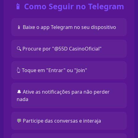
📱 Como Seguir no Telegram
📱 Baixe o app Telegram no seu dispositivo
🔍 Procure por "@55D CasinoOficial"
👆 Toque em "Entrar" ou "Join"
🔔 Ative as notificações para não perder
nada
💬 Participe das conversas e interaja