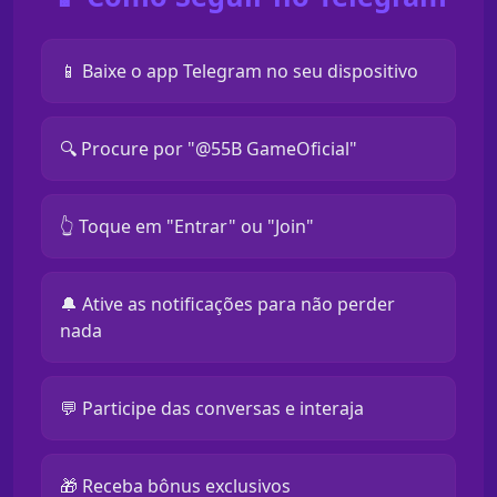
📱 Baixe o app Telegram no seu dispositivo
🔍 Procure por "@55B GameOficial"
👆 Toque em "Entrar" ou "Join"
🔔 Ative as notificações para não perder
nada
💬 Participe das conversas e interaja
🎁 Receba bônus exclusivos