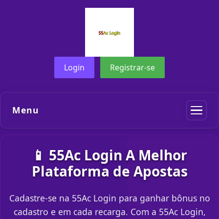
Login
Registrar-se
Menu
📱 55Ac Login A Melhor
Plataforma de Apostas
Cadastre-se na 55Ac Login para ganhar bônus no
cadastro e em cada recarga. Com a 55Ac Login,