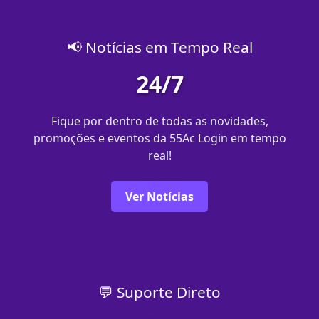
📢 Notícias em Tempo Real
24/7
Fique por dentro de todas as novidades,
promoções e eventos da 55Ac Login em tempo
real!
Ver Notícias
💬 Suporte Direto