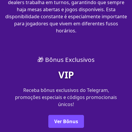
dealers trabalha em turnos, garantindo que sempre
haja mesas abertas e jogos disponíveis. Esta
disponibilidade constante é especialmente importante
para jogadores que vivem em diferentes fusos
horários.
🎁 Bônus Exclusivos
VIP
Receba bônus exclusivos do Telegram,
promoções especiais e códigos promocionais
únicos!
Ver Bônus