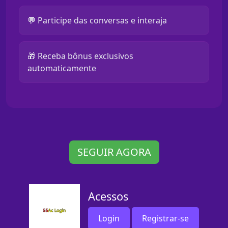
💬 Participe das conversas e interaja
🎁 Receba bônus exclusivos
automaticamente
SEGUIR AGORA
Acessos
Login
Registrar-se