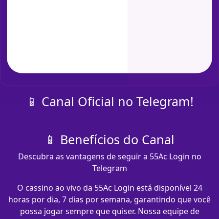
📱 Canal Oficial no Telegram!
📱 Benefícios do Canal
Descubra as vantagens de seguir a 55Ac Login no
Telegram
O cassino ao vivo da 55Ac Login está disponível 24
horas por dia, 7 dias por semana, garantindo que você
possa jogar sempre que quiser. Nossa equipe de