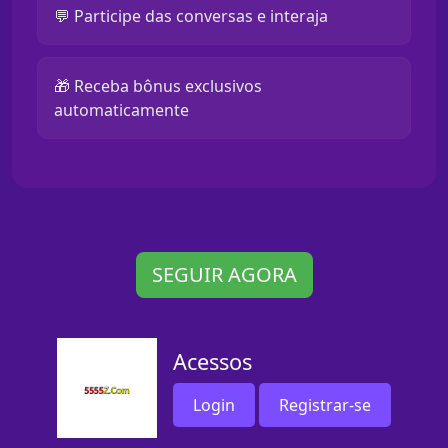
💬 Participe das conversas e interaja
🎁 Receba bônus exclusivos
automaticamente
SEGUIR AGORA
Acessos
Login
Registrar-se