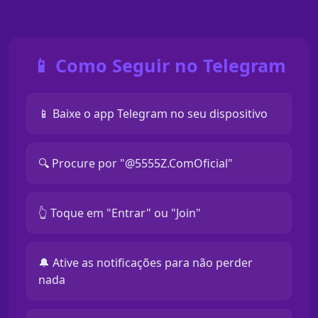
📱 Como Seguir no Telegram
📱 Baixe o app Telegram no seu dispositivo
🔍 Procure por "@5555Z.ComOficial"
👆 Toque em "Entrar" ou "Join"
🔔 Ative as notificações para não perder
nada