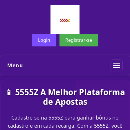
Login
Registrar-se
Menu
📱 5555Z A Melhor Plataforma
de Apostas
Cadastre-se na 5555Z para ganhar bônus no
cadastro e em cada recarga. Com a 5555Z, você