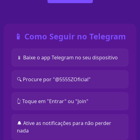
📱 Como Seguir no Telegram
📱 Baixe o app Telegram no seu dispositivo
🔍 Procure por "@5555ZOficial"
👆 Toque em "Entrar" ou "Join"
🔔 Ative as notificações para não perder
nada