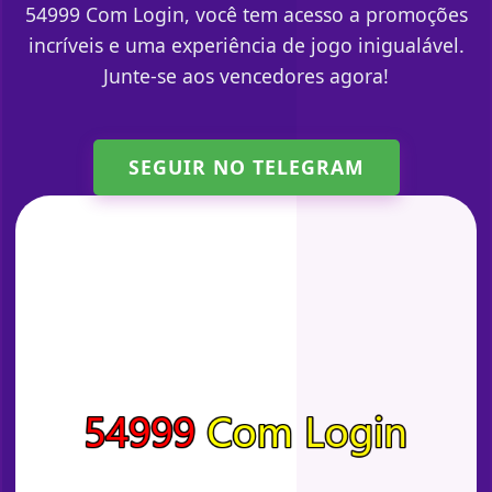
54999 Com Login, você tem acesso a promoções
incríveis e uma experiência de jogo inigualável.
Junte-se aos vencedores agora!
SEGUIR NO TELEGRAM