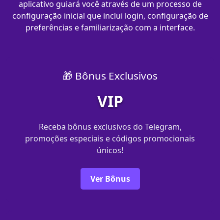
aplicativo guiará você através de um processo de
configuração inicial que inclui login, configuração de
preferências e familiarização com a interface.
🎁 Bônus Exclusivos
VIP
Receba bônus exclusivos do Telegram,
promoções especiais e códigos promocionais
únicos!
Ver Bônus