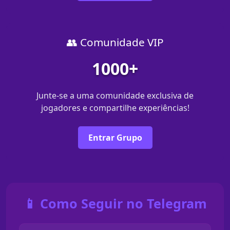
👥 Comunidade VIP
1000+
Junte-se a uma comunidade exclusiva de
jogadores e compartilhe experiências!
Entrar Grupo
📱 Como Seguir no Telegram