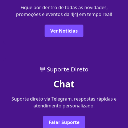
Fique por dentro de todas as novidades,
promoções e eventos da 4J4J em tempo real!
Ver Notícias
💬 Suporte Direto
Chat
Suporte direto via Telegram, respostas rápidas e
atendimento personalizado!
Falar Suporte