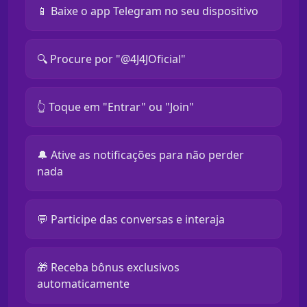
📱 Baixe o app Telegram no seu dispositivo
🔍 Procure por "@4J4JOficial"
👆 Toque em "Entrar" ou "Join"
🔔 Ative as notificações para não perder
nada
💬 Participe das conversas e interaja
🎁 Receba bônus exclusivos
automaticamente