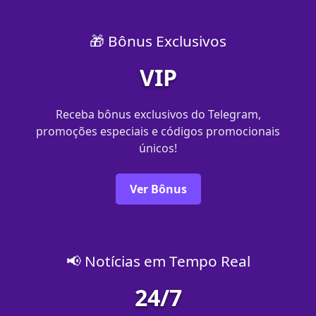
🎁 Bônus Exclusivos
VIP
Receba bônus exclusivos do Telegram,
promoções especiais e códigos promocionais
únicos!
Ver Bônus
📢 Notícias em Tempo Real
24/7