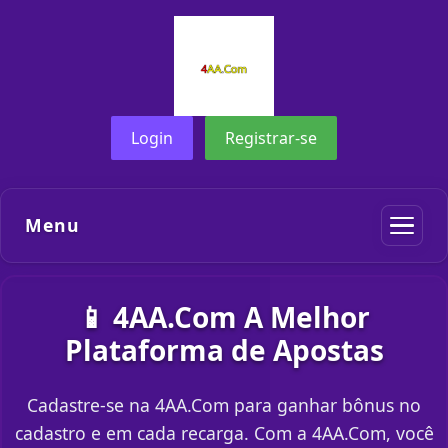
Login
Registrar-se
Menu
📱 4AA.Com A Melhor
Plataforma de Apostas
Cadastre-se na 4AA.Com para ganhar bônus no
cadastro e em cada recarga. Com a 4AA.Com, você