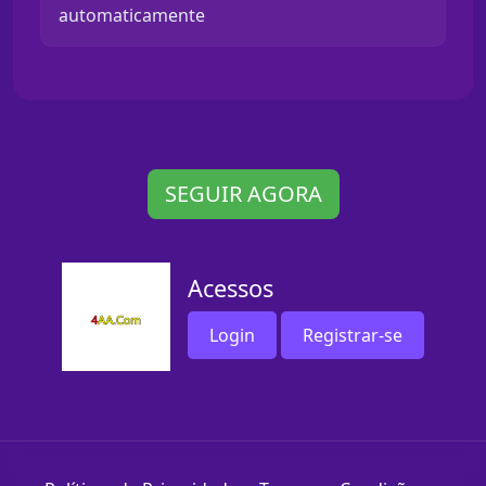
automaticamente
SEGUIR AGORA
Acessos
Login
Registrar-se