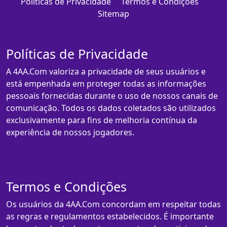
Políticas de Privacidade
Termos e Condições
Sitemap
Políticas de Privacidade
A 4AA.Com valoriza a privacidade de seus usuários e
está empenhada em proteger todas as informações
pessoais fornecidas durante o uso de nossos canais de
comunicação. Todos os dados coletados são utilizados
exclusivamente para fins de melhoria contínua da
experiência de nossos jogadores.
Termos e Condições
Os usuários da 4AA.Com concordam em respeitar todas
as regras e regulamentos estabelecidos. É importante