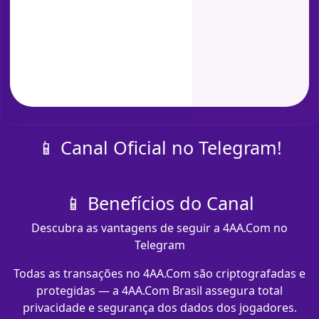
📱 Canal Oficial no Telegram!
📱 Benefícios do Canal
Descubra as vantagens de seguir a 4AA.Com no
Telegram
Todas as transações no 4AA.Com são criptografadas e
protegidas — a 4AA.Com Brasil assegura total
privacidade e segurança dos dados dos jogadores.