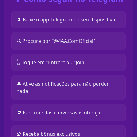
📱 Baixe o app Telegram no seu dispositivo
🔍 Procure por "@4AA.ComOficial"
👆 Toque em "Entrar" ou "Join"
🔔 Ative as notificações para não perder
nada
💬 Participe das conversas e interaja
🎁 Receba bônus exclusivos