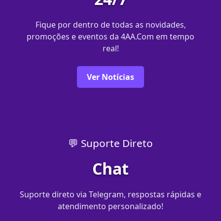
Fique por dentro de todas as novidades,
promoções e eventos da 4AA.Com em tempo
real!
Ver Notícias
💬 Suporte Direto
Chat
Suporte direto via Telegram, respostas rápidas e
atendimento personalizado!