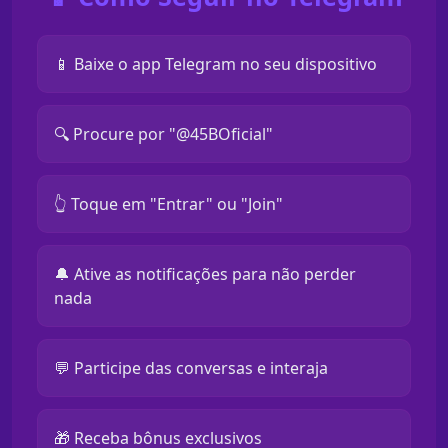
📱 Baixe o app Telegram no seu dispositivo
🔍 Procure por "@45BOficial"
👆 Toque em "Entrar" ou "Join"
🔔 Ative as notificações para não perder
nada
💬 Participe das conversas e interaja
🎁 Receba bônus exclusivos