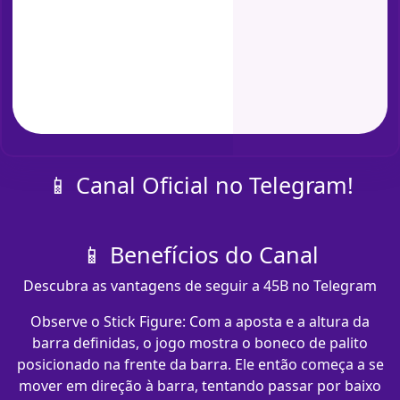
📱 Canal Oficial no Telegram!
📱 Benefícios do Canal
Descubra as vantagens de seguir a 45B no Telegram
Observe o Stick Figure: Com a aposta e a altura da
barra definidas, o jogo mostra o boneco de palito
posicionado na frente da barra. Ele então começa a se
mover em direção à barra, tentando passar por baixo