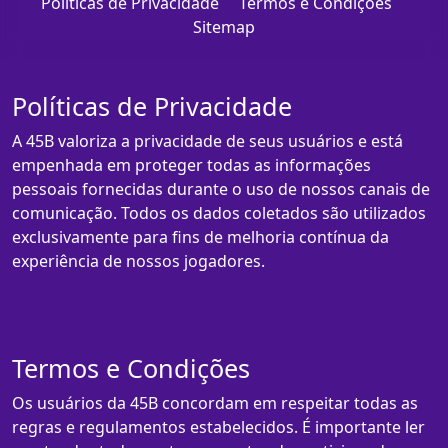
Políticas de Privacidade
Termos e Condições
Sitemap
Políticas de Privacidade
A 45B valoriza a privacidade de seus usuários e está
empenhada em proteger todas as informações
pessoais fornecidas durante o uso de nossos canais de
comunicação. Todos os dados coletados são utilizados
exclusivamente para fins de melhoria contínua da
experiência de nossos jogadores.
Termos e Condições
Os usuários da 45B concordam em respeitar todas as
regras e regulamentos estabelecidos. É importante ler