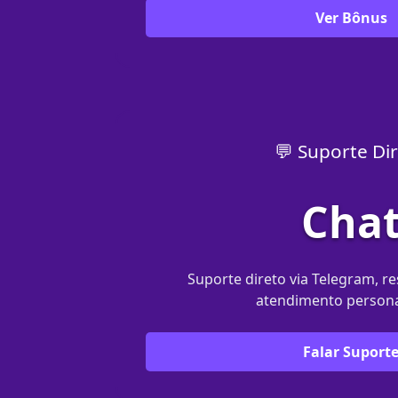
Ver Bônus
💬 Suporte Di
Cha
Suporte direto via Telegram, r
atendimento persona
Falar Suport