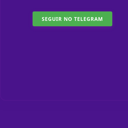
SEGUIR NO TELEGRAM