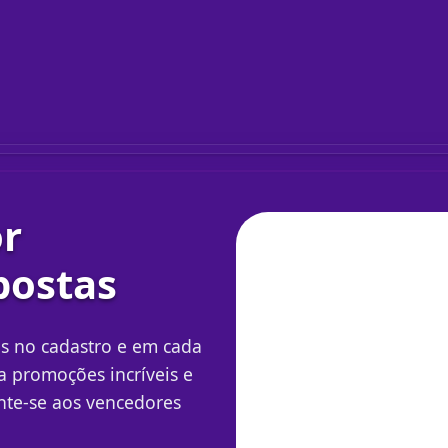
or
postas
s no cadastro e em cada
a promoções incríveis e
unte-se aos vencedores