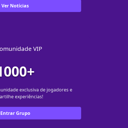
Ver Notícias
Comunidade VIP
1000+
unidade exclusiva de jogadores e
rtilhe experiências!
Entrar Grupo