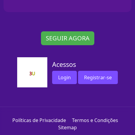
SEGUIR AGORA
Acessos
Login
Registrar-se
Políticas de Privacidade
Termos e Condições
Sitemap