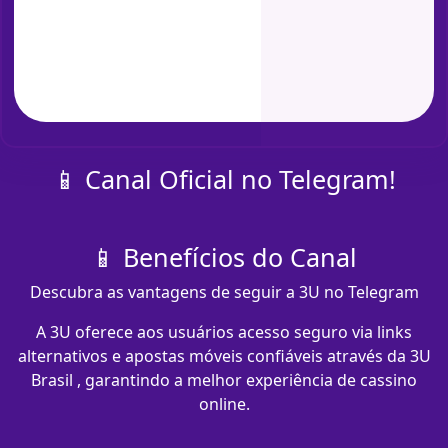
📱 Canal Oficial no Telegram!
📱 Benefícios do Canal
Descubra as vantagens de seguir a 3U no Telegram
A 3U oferece aos usuários acesso seguro via links
alternativos e apostas móveis confiáveis através da 3U
Brasil , garantindo a melhor experiência de cassino
online.