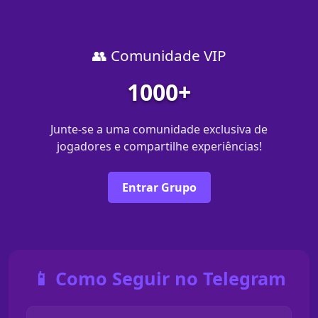
👥 Comunidade VIP
1000+
Junte-se a uma comunidade exclusiva de
jogadores e compartilhe experiências!
Entrar Grupo
📱 Como Seguir no Telegram