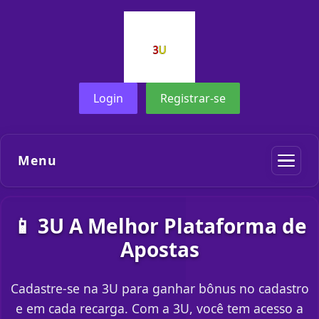
Login
Registrar-se
Menu
📱 3U A Melhor Plataforma de
Apostas
Cadastre-se na 3U para ganhar bônus no cadastro
e em cada recarga. Com a 3U, você tem acesso a