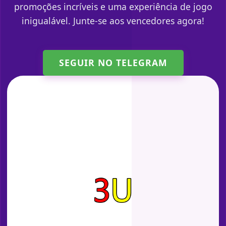
promoções incríveis e uma experiência de jogo
inigualável. Junte-se aos vencedores agora!
SEGUIR NO TELEGRAM