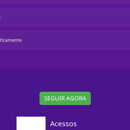
a
aticamente
SEGUIR AGORA
Acessos