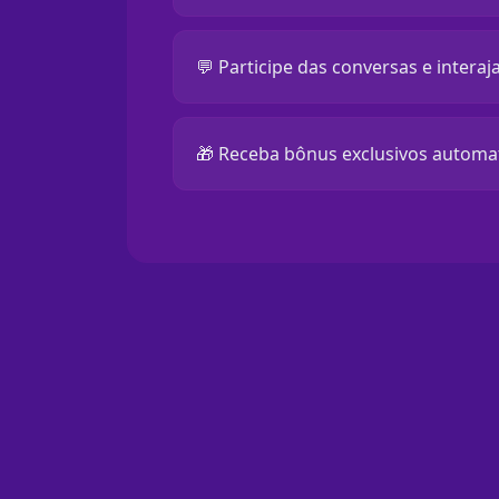
💬 Participe das conversas e interaj
🎁 Receba bônus exclusivos autom