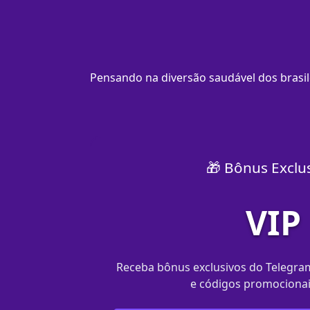
Pensando na diversão saudável dos brasile
🎁 Bônus Exclu
VIP
Receba bônus exclusivos do Telegra
e códigos promocionai