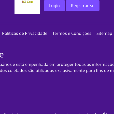
Login
Registrar-se
Políticas de Privacidade
Termos e Condições
Sitemap
de
suários e está empenhada em proteger todas as informaçõe
os coletados são utilizados exclusivamente para fins de m