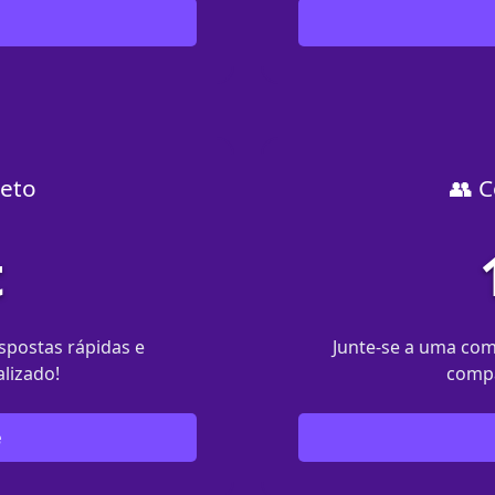
reto
👥 
t
espostas rápidas e
Junte-se a uma com
lizado!
compa
e