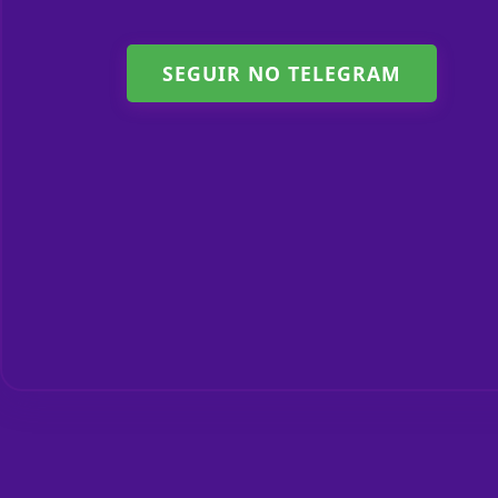
SEGUIR NO TELEGRAM