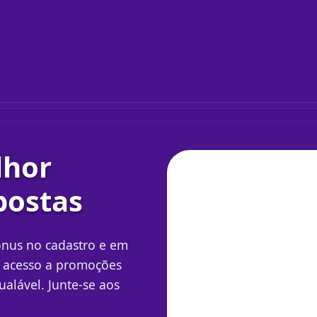
lhor
postas
ônus no cadastro e em
m acesso a promoções
ualável. Junte-se aos