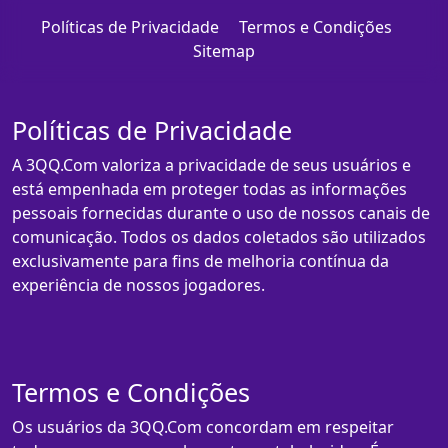
Políticas de Privacidade
Termos e Condições
Sitemap
Políticas de Privacidade
A 3QQ.Com valoriza a privacidade de seus usuários e
está empenhada em proteger todas as informações
pessoais fornecidas durante o uso de nossos canais de
comunicação. Todos os dados coletados são utilizados
exclusivamente para fins de melhoria contínua da
experiência de nossos jogadores.
Termos e Condições
Os usuários da 3QQ.Com concordam em respeitar