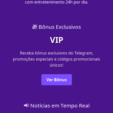
com entretenimento 24h por dia.
🎁 Bônus Exclusivos
VIP
Receba bônus exclusivos do Telegram,
promoções especiais e códigos promocionais
únicos!
Ver Bônus
📢 Notícias em Tempo Real