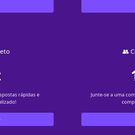
reto
👥 
t
espostas rápidas e
Junte-se a uma com
lizado!
compa
e