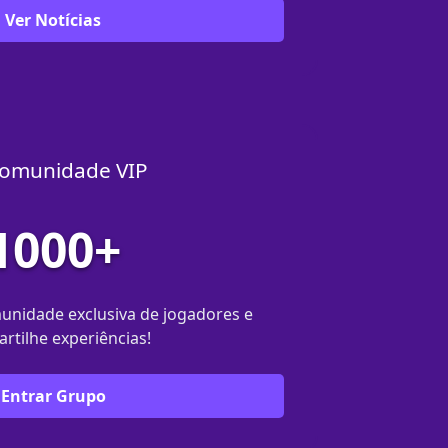
Ver Notícias
Comunidade VIP
1000+
unidade exclusiva de jogadores e
rtilhe experiências!
Entrar Grupo