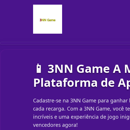
📱 3NN Game A 
Plataforma de A
Cadastre-se na 3NN Game para ganhar 
cada recarga. Com a 3NN Game, você t
incríveis e uma experiência de jogo inig
vencedores agora!