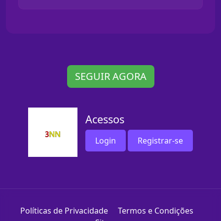
SEGUIR AGORA
Acessos
Login
Registrar-se
Políticas de Privacidade
Termos e Condições