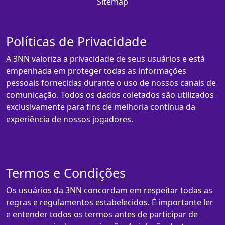
Sitemap
Políticas de Privacidade
A 3NN valoriza a privacidade de seus usuários e está
empenhada em proteger todas as informações
pessoais fornecidas durante o uso de nossos canais de
comunicação. Todos os dados coletados são utilizados
exclusivamente para fins de melhoria contínua da
experiência de nossos jogadores.
Termos e Condições
Os usuários da 3NN concordam em respeitar todas as
regras e regulamentos estabelecidos. É importante ler
e entender todos os termos antes de participar de