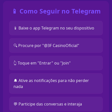
📱 Como Seguir no Telegram
📱 Baixe o app Telegram no seu dispositivo
🔍 Procure por "@3F CasinoOficial"
👆 Toque em "Entrar" ou "Join"
🔔 Ative as notificações para não perder
nada
💬 Participe das conversas e interaja