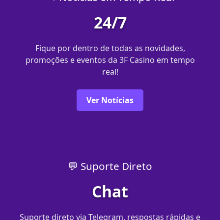
24/7
Fique por dentro de todas as novidades,
promoções e eventos da 3F Casino em tempo
real!
Ver Notícias
💬 Suporte Direto
Chat
Suporte direto via Telegram, respostas rápidas e