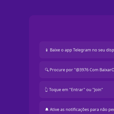
📱 Baixe o app Telegram no seu disp
🔍 Procure por "@3976 Com BaixarOf
👆 Toque em "Entrar" ou "Join"
🔔 Ative as notificações para não p