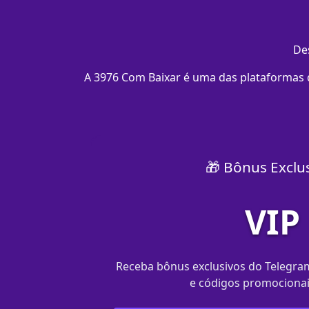
De
A 3976 Com Baixar é uma das plataformas d
🎁 Bônus Exclu
VIP
Receba bônus exclusivos do Telegra
e códigos promocionai