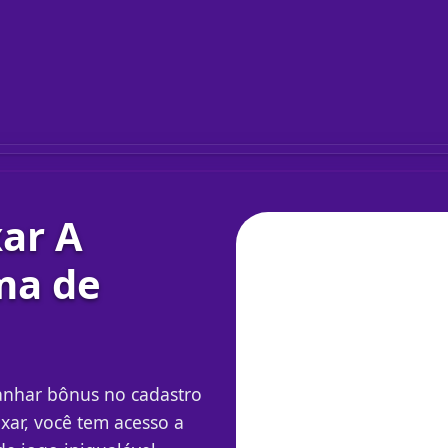
ar A
ma de
anhar bônus no cadastro
ar, você tem acesso a