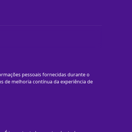
formações pessoais fornecidas durante o
ns de melhoria contínua da experiência de