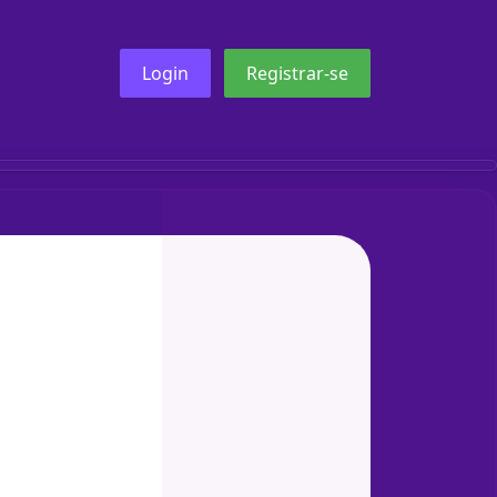
Login
Registrar-se