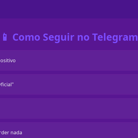
📱 Como Seguir no Telegram
ositivo
icial"
erder nada