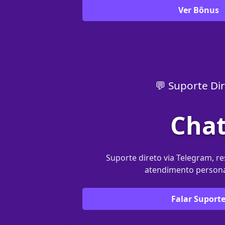
Ver Bônus
💬 Suporte Di
Cha
Suporte direto via Telegram, r
atendimento persona
Falar Suport