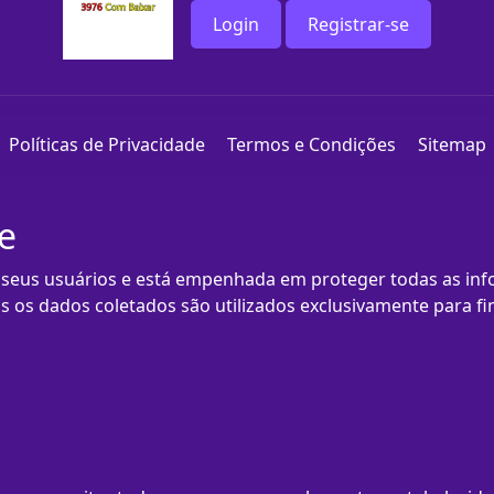
Login
Registrar-se
Políticas de Privacidade
Termos e Condições
Sitemap
de
e seus usuários e está empenhada em proteger todas as in
 os dados coletados são utilizados exclusivamente para fi