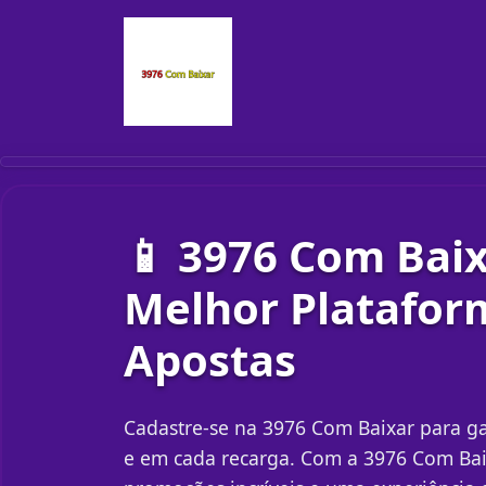
📱 3976 Com Baix
Melhor Platafor
Apostas
Cadastre-se na 3976 Com Baixar para g
e em cada recarga. Com a 3976 Com Baix