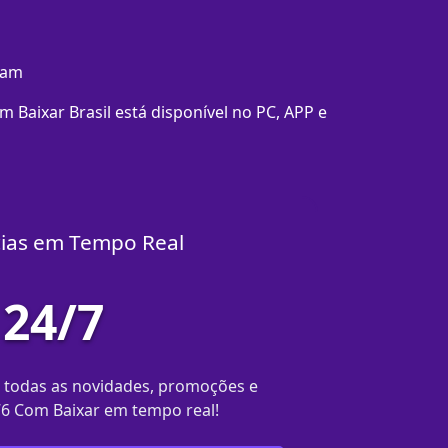
ram
Baixar Brasil está disponível no PC, APP e
cias em Tempo Real
24/7
e todas as novidades, promoções e
76 Com Baixar em tempo real!