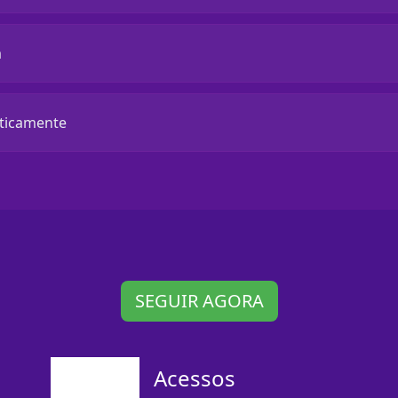
a
aticamente
SEGUIR AGORA
Acessos