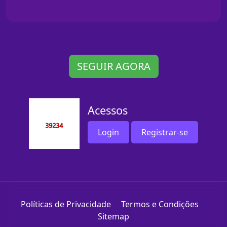
SEGUIR AGORA
Acessos
Login
Registrar-se
Políticas de Privacidade
Termos e Condições
Sitemap