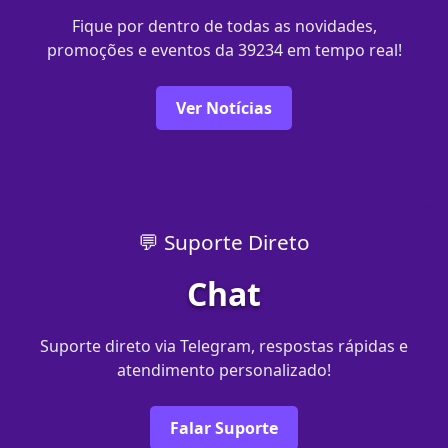
Fique por dentro de todas as novidades,
promoções e eventos da 39234 em tempo real!
Ver Notícias
💬 Suporte Direto
Chat
Suporte direto via Telegram, respostas rápidas e
atendimento personalizado!
Falar Suporte