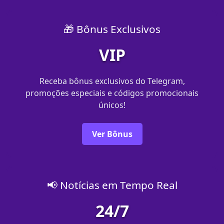
🎁 Bônus Exclusivos
VIP
Receba bônus exclusivos do Telegram,
promoções especiais e códigos promocionais
únicos!
Ver Bônus
📢 Notícias em Tempo Real
24/7