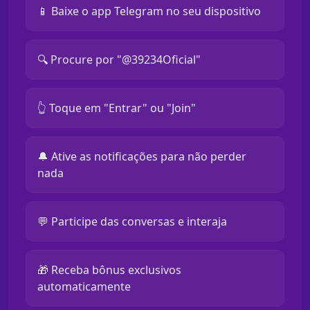
📱 Baixe o app Telegram no seu dispositivo
🔍 Procure por "@39234Oficial"
👆 Toque em "Entrar" ou "Join"
🔔 Ative as notificações para não perder
nada
💬 Participe das conversas e interaja
🎁 Receba bônus exclusivos
automaticamente