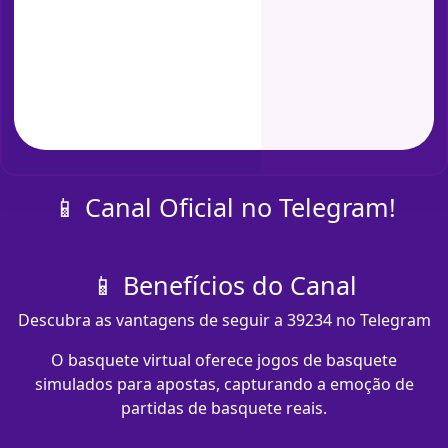
📱 Canal Oficial no Telegram!
📱 Benefícios do Canal
Descubra as vantagens de seguir a 39234 no Telegram
O basquete virtual oferece jogos de basquete
simulados para apostas, capturando a emoção de
partidas de basquete reais.