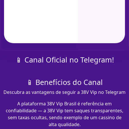
📱 Canal Oficial no Telegram!
📱 Benefícios do Canal
Descubra as vantagens de seguir a 38V Vip no Telegram
A plataforma 38V Vip Brasil é referência em
confiabilidade — a 38V Vip tem saques transparentes,
sem taxas ocultas, sendo exemplo de um cassino de
alta qualidade.