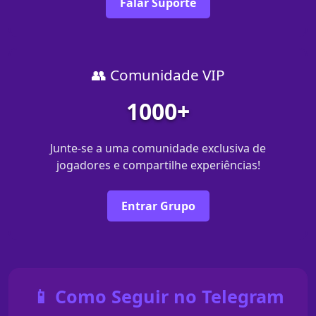
Falar Suporte
👥 Comunidade VIP
1000+
Junte-se a uma comunidade exclusiva de
jogadores e compartilhe experiências!
Entrar Grupo
📱 Como Seguir no Telegram