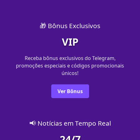
🎁 Bônus Exclusivos
VIP
Receba bônus exclusivos do Telegram,
promoções especiais e códigos promocionais
únicos!
Ver Bônus
📢 Notícias em Tempo Real
24/7