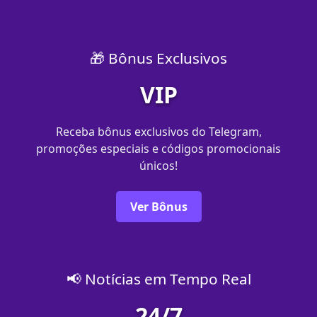
🎁 Bônus Exclusivos
VIP
Receba bônus exclusivos do Telegram,
promoções especiais e códigos promocionais
únicos!
Ver Bônus
📢 Notícias em Tempo Real
24/7