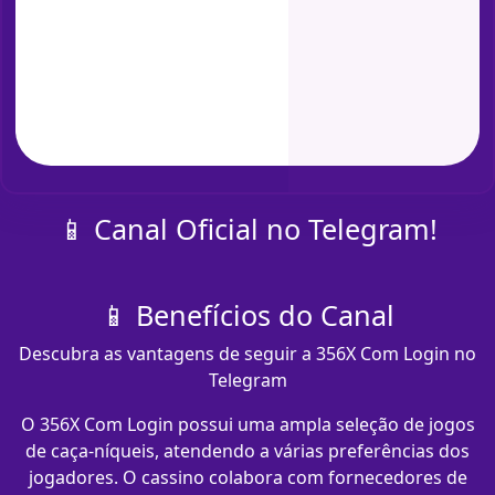
📱 Canal Oficial no Telegram!
📱 Benefícios do Canal
Descubra as vantagens de seguir a 356X Com Login no
Telegram
O 356X Com Login possui uma ampla seleção de jogos
de caça-níqueis, atendendo a várias preferências dos
jogadores. O cassino colabora com fornecedores de