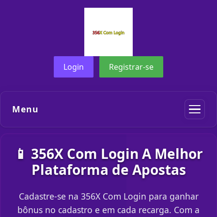
Login
Registrar-se
Menu
📱 356X Com Login A Melhor
Plataforma de Apostas
Cadastre-se na 356X Com Login para ganhar
bônus no cadastro e em cada recarga. Com a