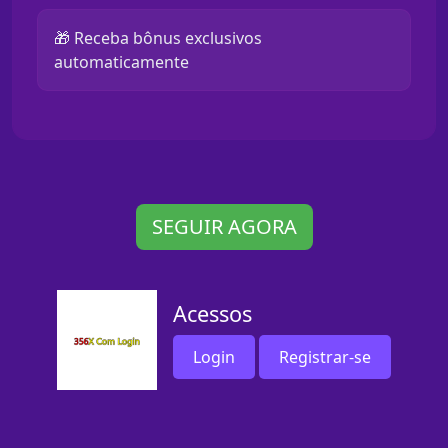
🎁 Receba bônus exclusivos
automaticamente
SEGUIR AGORA
Acessos
Login
Registrar-se