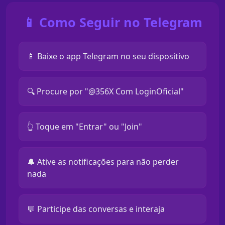
📱 Como Seguir no Telegram
📱 Baixe o app Telegram no seu dispositivo
🔍 Procure por "@356X Com LoginOficial"
👆 Toque em "Entrar" ou "Join"
🔔 Ative as notificações para não perder
nada
💬 Participe das conversas e interaja