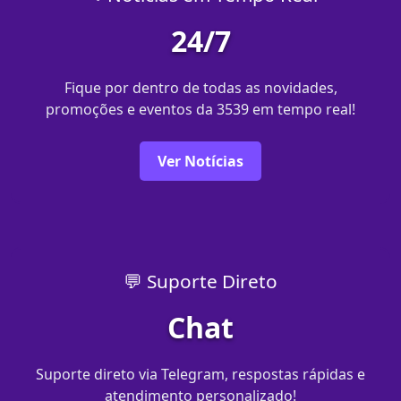
24/7
Fique por dentro de todas as novidades,
promoções e eventos da 3539 em tempo real!
Ver Notícias
💬 Suporte Direto
Chat
Suporte direto via Telegram, respostas rápidas e
atendimento personalizado!