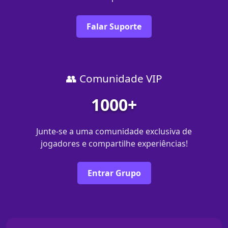
Falar Suporte
👥 Comunidade VIP
1000+
Junte-se a uma comunidade exclusiva de
jogadores e compartilhe experiências!
Entrar Grupo