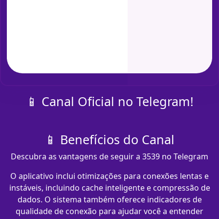
📱 Canal Oficial no Telegram!
📱 Benefícios do Canal
Descubra as vantagens de seguir a 3539 no Telegram
O aplicativo inclui otimizações para conexões lentas e
instáveis, incluindo cache inteligente e compressão de
dados. O sistema também oferece indicadores de
qualidade de conexão para ajudar você a entender