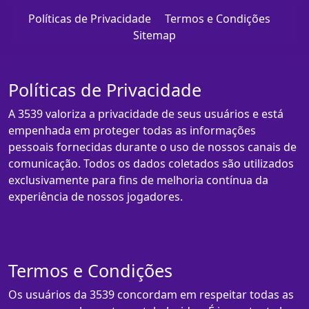
Políticas de Privacidade
Termos e Condições
Sitemap
Políticas de Privacidade
A 3539 valoriza a privacidade de seus usuários e está
empenhada em proteger todas as informações
pessoais fornecidas durante o uso de nossos canais de
comunicação. Todos os dados coletados são utilizados
exclusivamente para fins de melhoria contínua da
experiência de nossos jogadores.
Termos e Condições
Os usuários da 3539 concordam em respeitar todas as