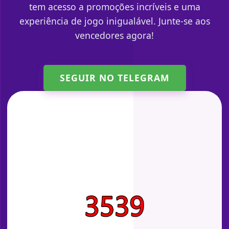
tem acesso a promoções incríveis e uma
experiência de jogo inigualável. Junte-se aos
vencedores agora!
SEGUIR NO TELEGRAM