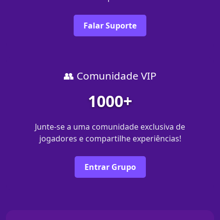
Falar Suporte
👥 Comunidade VIP
1000+
Junte-se a uma comunidade exclusiva de
jogadores e compartilhe experiências!
Entrar Grupo