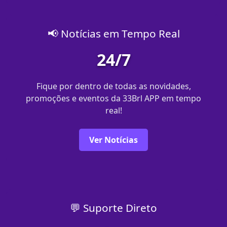
📢 Notícias em Tempo Real
24/7
Fique por dentro de todas as novidades,
promoções e eventos da 33Brl APP em tempo
real!
Ver Notícias
💬 Suporte Direto