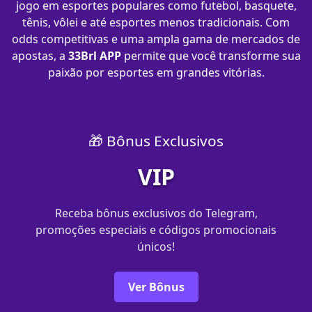
jogo em esportes populares como futebol, basquete,
tênis, vôlei e até esportes menos tradicionais. Com
odds competitivas e uma ampla gama de mercados de
apostas, a
33Brl APP
permite que você transforme sua
paixão por esportes em grandes vitórias.
🎁 Bônus Exclusivos
VIP
Receba bônus exclusivos do Telegram,
promoções especiais e códigos promocionais
únicos!
Ver Bônus