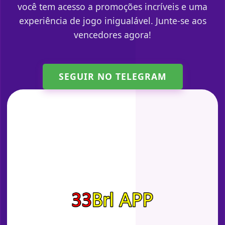
você tem acesso a promoções incríveis e uma
experiência de jogo inigualável. Junte-se aos
vencedores agora!
SEGUIR NO TELEGRAM