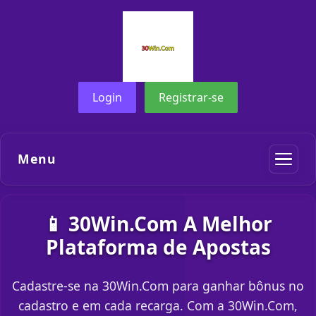
Login
Registrar-se
Menu
📱 30Win.Com A Melhor
Plataforma de Apostas
Cadastre-se na 30Win.Com para ganhar bônus no
cadastro e em cada recarga. Com a 30Win.Com,