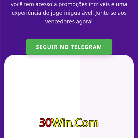
você tem acesso a promoções incríveis e uma
experiência de jogo inigualável. Junte-se aos
vencedores agora!
SEGUIR NO TELEGRAM