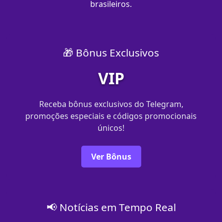
brasileiros.
🎁 Bônus Exclusivos
VIP
Receba bônus exclusivos do Telegram,
promoções especiais e códigos promocionais
únicos!
Ver Bônus
📢 Notícias em Tempo Real