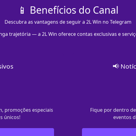
📱 Benefícios do Canal
Descubra as vantagens de seguir a 2L Win no Telegram
nga trajetória — a 2L Win oferece contas exclusivas e servi
sivos
📢 Notí
m, promoções especiais
Fique por dentro d
s únicos!
eventos d