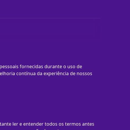
pessoais fornecidas durante o uso de
elhoria contínua da experiência de nossos
tante ler e entender todos os termos antes