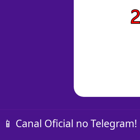
📱 Canal Oficial no Telegram!