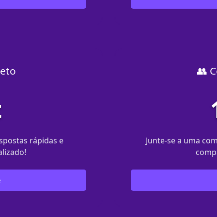
reto
👥 
t
espostas rápidas e
Junte-se a uma com
lizado!
compa
e