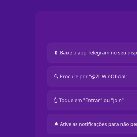
📱 Baixe o app Telegram no seu disp
🔍 Procure por "@2L WinOficial"
👆 Toque em "Entrar" ou "Join"
🔔 Ative as notificações para não p