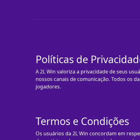
Políticas de Privacida
A 2L Win valoriza a privacidade de seus us
nossos canais de comunicação. Todos os dad
jogadores.
Termos e Condições
Os usuários da 2L Win concordam em respeit