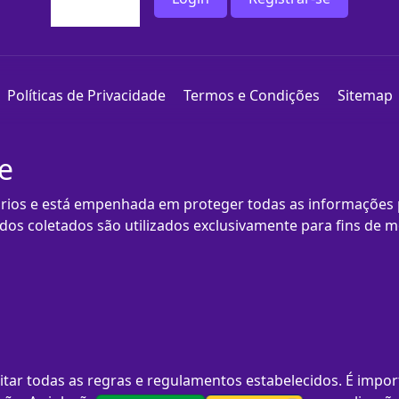
Políticas de Privacidade
Termos e Condições
Sitemap
de
uários e está empenhada em proteger todas as informações 
os coletados são utilizados exclusivamente para fins de m
ar todas as regras e regulamentos estabelecidos. É impor