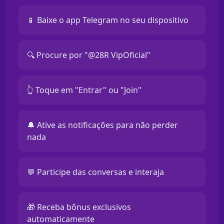
📱 Baixe o app Telegram no seu dispositivo
🔍 Procure por "@28R VipOficial"
👆 Toque em "Entrar" ou "Join"
🔔 Ative as notificações para não perder
nada
💬 Participe das conversas e interaja
🎁 Receba bônus exclusivos
automaticamente