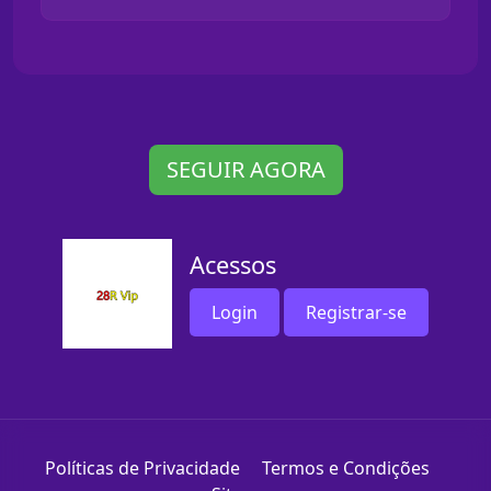
SEGUIR AGORA
Acessos
Login
Registrar-se
Políticas de Privacidade
Termos e Condições