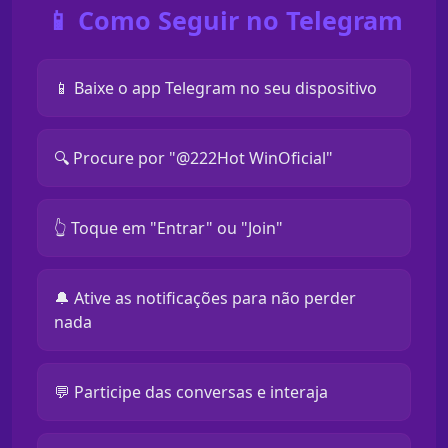
📱 Como Seguir no Telegram
📱 Baixe o app Telegram no seu dispositivo
🔍 Procure por "@222Hot WinOficial"
👆 Toque em "Entrar" ou "Join"
🔔 Ative as notificações para não perder
nada
💬 Participe das conversas e interaja