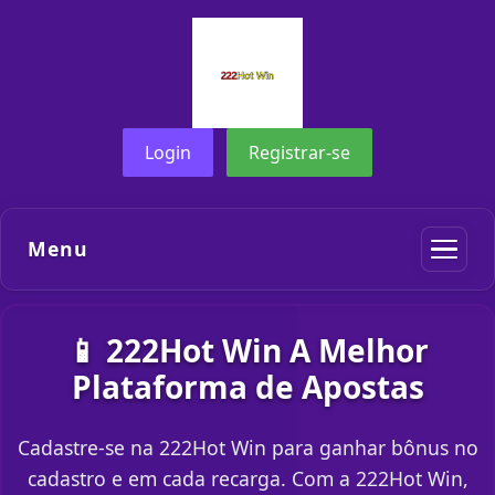
Login
Registrar-se
Menu
📱 222Hot Win A Melhor
Plataforma de Apostas
Cadastre-se na 222Hot Win para ganhar bônus no
cadastro e em cada recarga. Com a 222Hot Win,