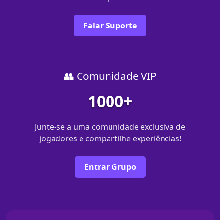
Falar Suporte
👥 Comunidade VIP
1000+
Junte-se a uma comunidade exclusiva de
jogadores e compartilhe experiências!
Entrar Grupo