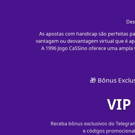
Des
As apostas com handicap são perfeitas p
vantagem ou desvantagem virtual que é apl
A 1996 Jogo CaSSino oferece uma ampla 
🎁 Bônus Exclu
VIP
Receba bônus exclusivos do Telegra
e códigos promocionai