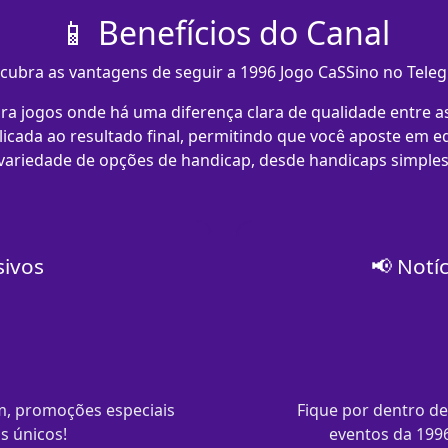
📱 Benefícios do Canal
cubra as vantagens de seguir a 1996 Jogo CaSSino no Tele
ara jogos onde há uma diferença clara de qualidade entre 
icada ao resultado final, permitindo que você aposte em eq
variedade de opções de handicap, desde handicaps simples 
sivos
📢 Notí
m, promoções especiais
Fique por dentro d
s únicos!
eventos da 199