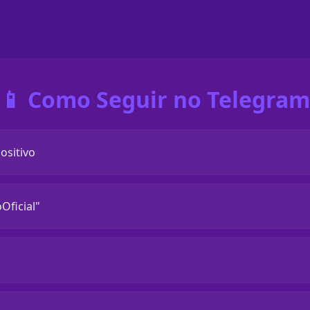
📱 Como Seguir no Telegram
ositivo
Oficial"