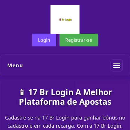
Login
Registrar-se
Menu
📱 17 Br Login A Melhor
Plataforma de Apostas
Cadastre-se na 17 Br Login para ganhar bônus no
cadastro e em cada recarga. Com a 17 Br Login,