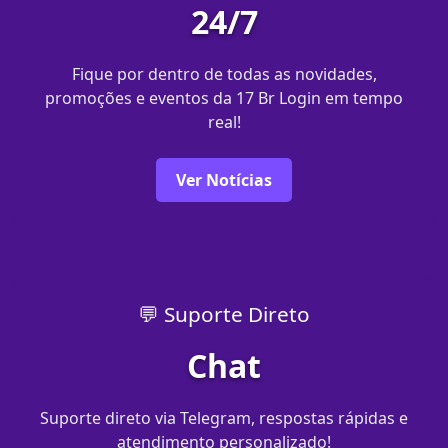
24/7
Fique por dentro de todas as novidades,
promoções e eventos da 17 Br Login em tempo
real!
Ver Notícias
💬 Suporte Direto
Chat
Suporte direto via Telegram, respostas rápidas e
atendimento personalizado!