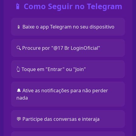
📱 Como Seguir no Telegram
📱 Baixe o app Telegram no seu dispositivo
🔍 Procure por "@17 Br LoginOficial"
👆 Toque em "Entrar" ou "Join"
🔔 Ative as notificações para não perder
nada
💬 Participe das conversas e interaja