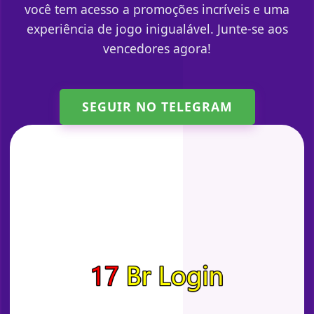
você tem acesso a promoções incríveis e uma
experiência de jogo inigualável. Junte-se aos
vencedores agora!
SEGUIR NO TELEGRAM