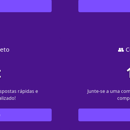
reto
👥 
t
espostas rápidas e
Junte-se a uma com
lizado!
compa
e