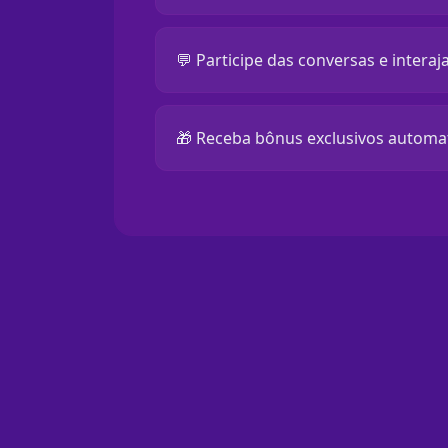
💬 Participe das conversas e interaj
🎁 Receba bônus exclusivos autom