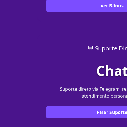
Ver Bônus
💬 Suporte Di
Cha
Suporte direto via Telegram, r
atendimento persona
Falar Suport