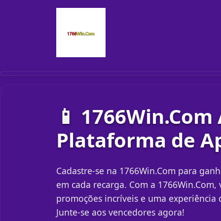
📱 1766Win.Com 
Plataforma de A
Cadastre-se na 1766Win.Com para ganh
em cada recarga. Com a 1766Win.Com, 
promoções incríveis e uma experiência d
Junte-se aos vencedores agora!