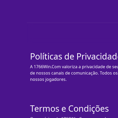
Políticas de Privacida
A 1766Win.Com valoriza a privacidade de s
de nossos canais de comunicação. Todos os 
nossos jogadores.
Termos e Condições