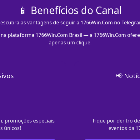
📱 Benefícios do Canal
escubra as vantagens de seguir a 1766Win.Com no Telegr
e na plataforma 1766Win.Com Brasil — a 1766Win.Com oferec
apenas um clique.
sivos
📢 Notí
m, promoções especiais
Fique por dentro d
s únicos!
eventos da 1