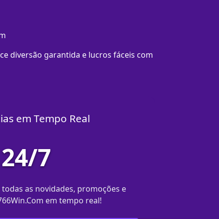
am
e diversão garantida e lucros fáceis com
cias em Tempo Real
24/7
e todas as novidades, promoções e
766Win.Com em tempo real!