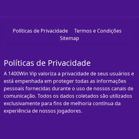
Políticas de Privacidade
Termos e Condições
Sitemap
Políticas de Privacidade
A 1400Win Vip valoriza a privacidade de seus usuários e
está empenhada em proteger todas as informações
pessoais fornecidas durante o uso de nossos canais de
comunicação. Todos os dados coletados são utilizados
exclusivamente para fins de melhoria contínua da
experiência de nossos jogadores.