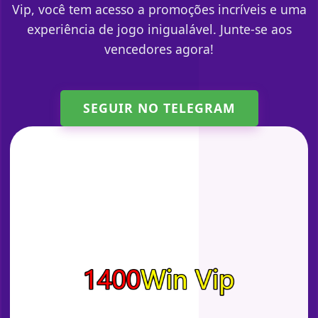
Vip, você tem acesso a promoções incríveis e uma
experiência de jogo inigualável. Junte-se aos
vencedores agora!
SEGUIR NO TELEGRAM