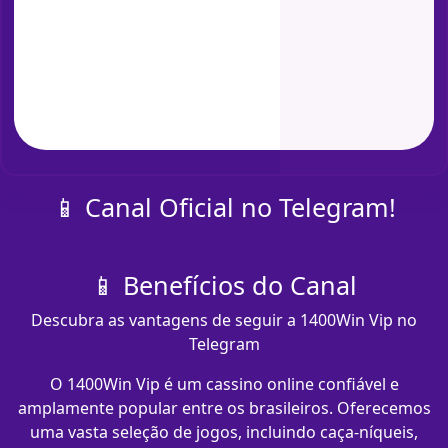
📱 Canal Oficial no Telegram!
📱 Benefícios do Canal
Descubra as vantagens de seguir a 1400Win Vip no
Telegram
O 1400Win Vip é um cassino online confiável e
amplamente popular entre os brasileiros. Oferecemos
uma vasta seleção de jogos, incluindo caça-níqueis,