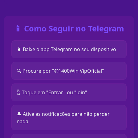
📱 Como Seguir no Telegram
📱 Baixe o app Telegram no seu dispositivo
🔍 Procure por "@1400Win VipOficial"
👆 Toque em "Entrar" ou "Join"
🔔 Ative as notificações para não perder
nada