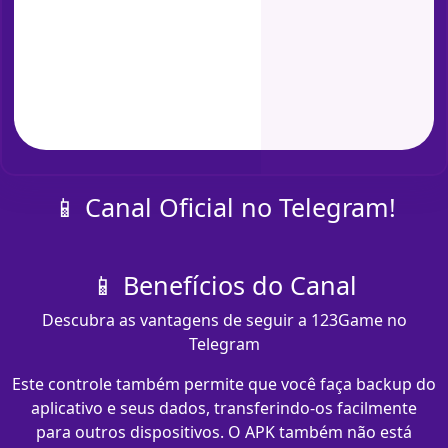
📱 Canal Oficial no Telegram!
📱 Benefícios do Canal
Descubra as vantagens de seguir a 123Game no
Telegram
Este controle também permite que você faça backup do
aplicativo e seus dados, transferindo-os facilmente
para outros dispositivos. O APK também não está