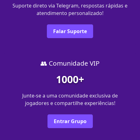
Suporte direto via Telegram, respostas rápidas e
atendimento personalizado!
Falar Suporte
👥 Comunidade VIP
1000+
Junte-se a uma comunidade exclusiva de
jogadores e compartilhe experiências!
Entrar Grupo