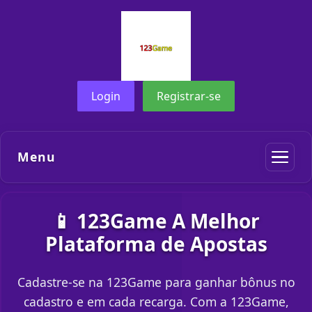
Login
Registrar-se
Menu
📱 123Game A Melhor
Plataforma de Apostas
Cadastre-se na 123Game para ganhar bônus no
cadastro e em cada recarga. Com a 123Game,