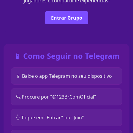
jogadores e compartilhe experiências!
Entrar Grupo
📱 Como Seguir no Telegram
📱 Baixe o app Telegram no seu dispositivo
🔍 Procure por "@123Br.ComOficial"
👆 Toque em "Entrar" ou "Join"