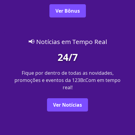
Ver Bônus
📢 Notícias em Tempo Real
24/7
Fique por dentro de todas as novidades,
promoções e eventos da 123Br.Com em tempo
real!
Ver Notícias