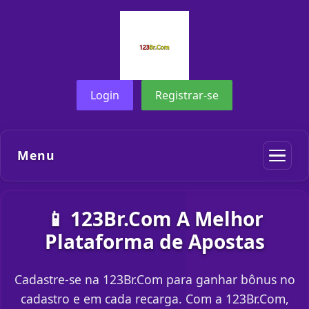
Login
Registrar-se
Menu
📱 123Br.Com A Melhor
Plataforma de Apostas
Cadastre-se na 123Br.Com para ganhar bônus no
cadastro e em cada recarga. Com a 123Br.Com,