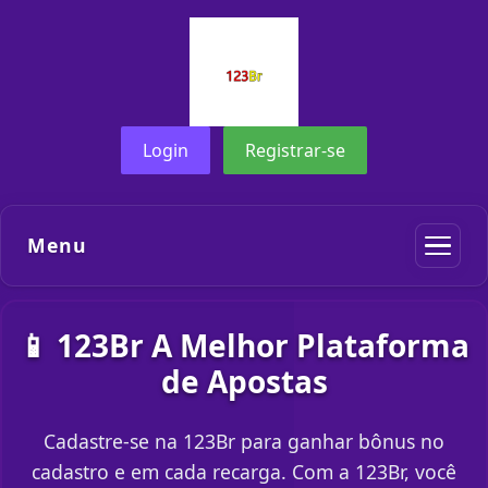
Login
Registrar-se
Menu
📱 123Br A Melhor Plataforma
de Apostas
Cadastre-se na 123Br para ganhar bônus no
cadastro e em cada recarga. Com a 123Br, você