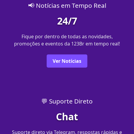
📢 Notícias em Tempo Real
24/7
Fique por dentro de todas as novidades,
promoções e eventos da 123Br em tempo real!
Ver Notícias
💬 Suporte Direto
Chat
Suporte direto via Telegram, respostas rápidas e