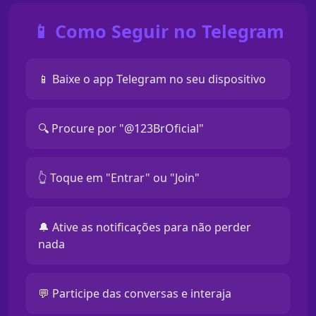
📱 Como Seguir no Telegram
📱 Baixe o app Telegram no seu dispositivo
🔍 Procure por "@123BrOficial"
👆 Toque em "Entrar" ou "Join"
🔔 Ative as notificações para não perder
nada
💬 Participe das conversas e interaja