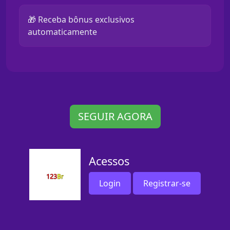
🎁 Receba bônus exclusivos
automaticamente
SEGUIR AGORA
Acessos
Login
Registrar-se