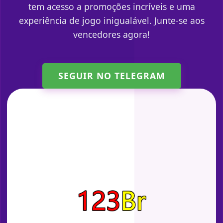
tem acesso a promoções incríveis e uma
experiência de jogo inigualável. Junte-se aos
vencedores agora!
SEGUIR NO TELEGRAM