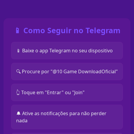
📱 Como Seguir no Telegram
📱 Baixe o app Telegram no seu dispositivo
🔍 Procure por "@10 Game DownloadOficial"
👆 Toque em "Entrar" ou "Join"
🔔 Ative as notificações para não perder
nada