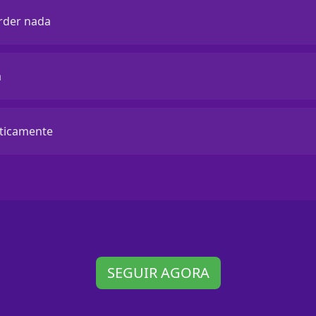
erder nada
a
aticamente
SEGUIR AGORA