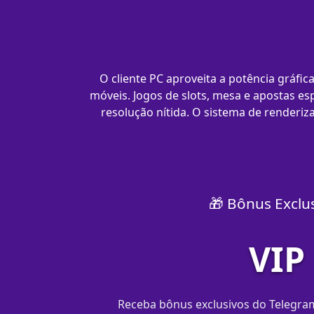
O cliente PC aproveita a potência gráfi
móveis. Jogos de slots, mesa e apostas es
resolução nítida. O sistema de render
🎁 Bônus Exclu
VIP
Receba bônus exclusivos do Telegra