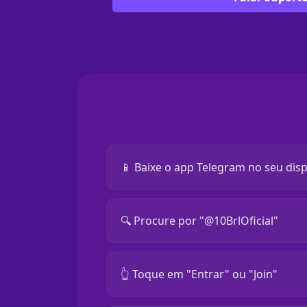
📱 Baixe o app Telegram no seu disp
🔍 Procure por "@10BrlOficial"
👆 Toque em "Entrar" ou "Join"