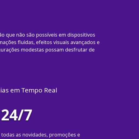
ão que não são possíveis em dispositivos
ações fluidas, efeitos visuais avançados e
igurações modestas possam desfrutar de
cias em Tempo Real
24/7
e todas as novidades, promoções e