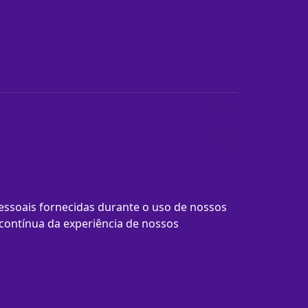
essoais fornecidas durante o uso de nossos
 contínua da experiência de nossos