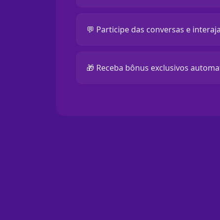
💬 Participe das conversas e interaj
🎁 Receba bônus exclusivos autom