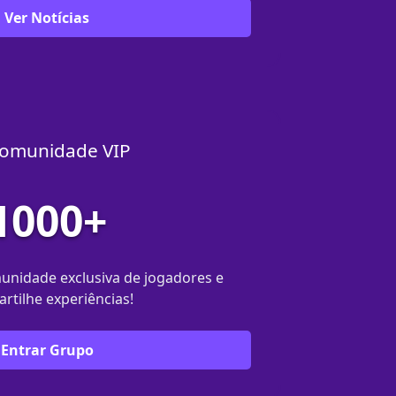
Ver Notícias
Comunidade VIP
1000+
unidade exclusiva de jogadores e
rtilhe experiências!
Entrar Grupo