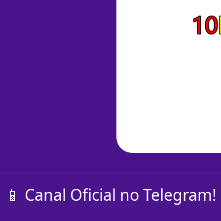
📱 Canal Oficial no Telegram!