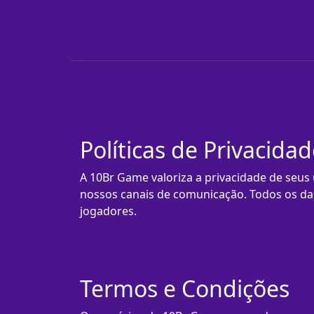
Políticas de Privacida
A 10Br Game valoriza a privacidade de seu
nossos canais de comunicação. Todos os dad
jogadores.
Termos e Condições