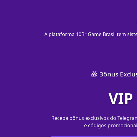
A plataforma 10Br Game Brasil tem sis
🎁 Bônus Exclu
VIP
Receba bônus exclusivos do Telegra
e códigos promocionai