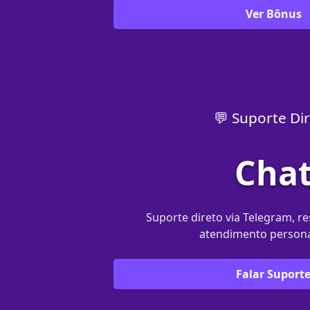
Ver Bônus
💬 Suporte Di
Cha
Suporte direto via Telegram, r
atendimento persona
Falar Suport