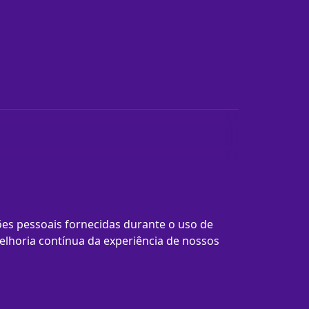
es pessoais fornecidas durante o uso de
elhoria contínua da experiência de nossos