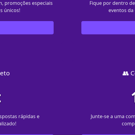
m, promoções especiais
Fique por dentro d
s únicos!
eventos da
reto
👥 
t
espostas rápidas e
Junte-se a uma com
lizado!
compa