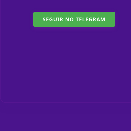
SEGUIR NO TELEGRAM