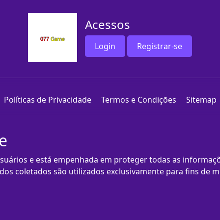
Acessos
Login
Registrar-se
Políticas de Privacidade
Termos e Condições
Sitemap
de
 usuários e está empenhada em proteger todas as informaçõ
os coletados são utilizados exclusivamente para fins de m