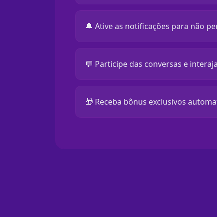
🔔 Ative as notificações para não p
💬 Participe das conversas e interaj
🎁 Receba bônus exclusivos autom