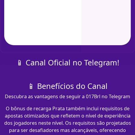
📱 Canal Oficial no Telegram!
📱 Benefícios do Canal
Descubra as vantagens de seguir a 017Brl no Telegram
O bônus de recarga Prata também inclui requisitos de
apostas otimizados que refletem o nível de experiência
dos jogadores neste nível. Os requisitos são projetados
para ser desafiadores mas alcançáveis, oferecendo