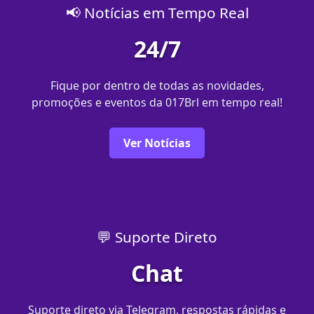
📢 Notícias em Tempo Real
24/7
Fique por dentro de todas as novidades,
promoções e eventos da 017Brl em tempo real!
Ver Notícias
💬 Suporte Direto
Chat
Suporte direto via Telegram, respostas rápidas e