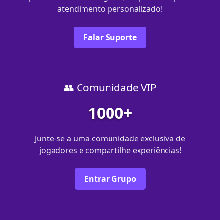
atendimento personalizado!
Falar Suporte
👥 Comunidade VIP
1000+
Junte-se a uma comunidade exclusiva de
jogadores e compartilhe experiências!
Entrar Grupo