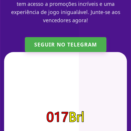
tem acesso a promoções incríveis e uma
experiência de jogo inigualável. Junte-se aos
vencedores agora!
SEGUIR NO TELEGRAM