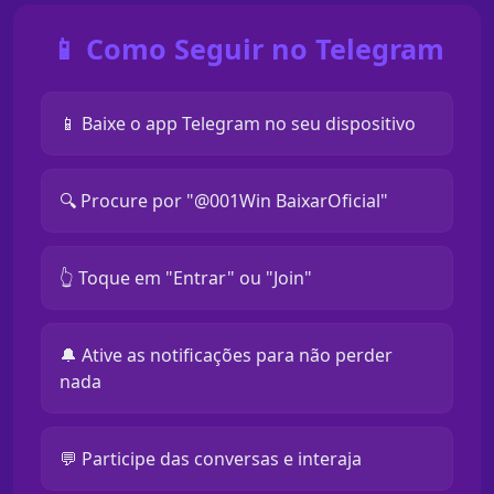
📱 Como Seguir no Telegram
📱 Baixe o app Telegram no seu dispositivo
🔍 Procure por "@001Win BaixarOficial"
👆 Toque em "Entrar" ou "Join"
🔔 Ative as notificações para não perder
nada
💬 Participe das conversas e interaja