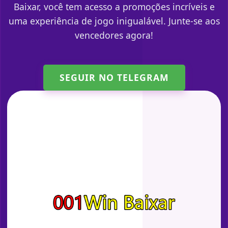
Baixar, você tem acesso a promoções incríveis e
uma experiência de jogo inigualável. Junte-se aos
vencedores agora!
SEGUIR NO TELEGRAM