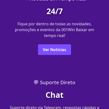
24/7
Fique por dentro de todas as novidades,
promoções e eventos da 001Win Baixar em
tempo real!
Ver Notícias
💬 Suporte Direto
Chat
Suporte direto via Telegram, respostas rápidas e