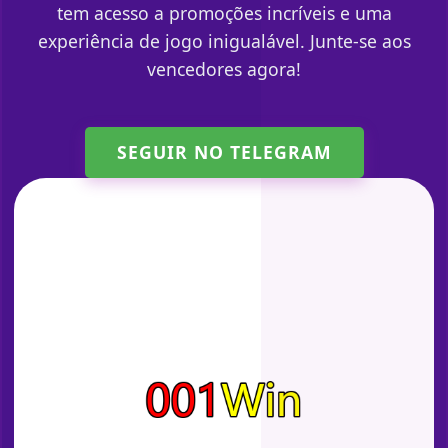
tem acesso a promoções incríveis e uma
experiência de jogo inigualável. Junte-se aos
vencedores agora!
SEGUIR NO TELEGRAM