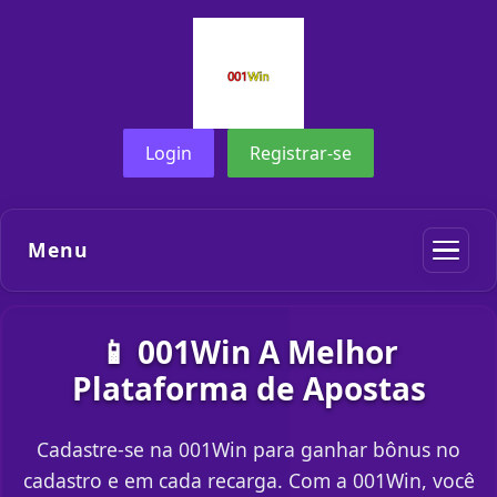
Login
Registrar-se
Menu
📱 001Win A Melhor
Plataforma de Apostas
Cadastre-se na 001Win para ganhar bônus no
cadastro e em cada recarga. Com a 001Win, você