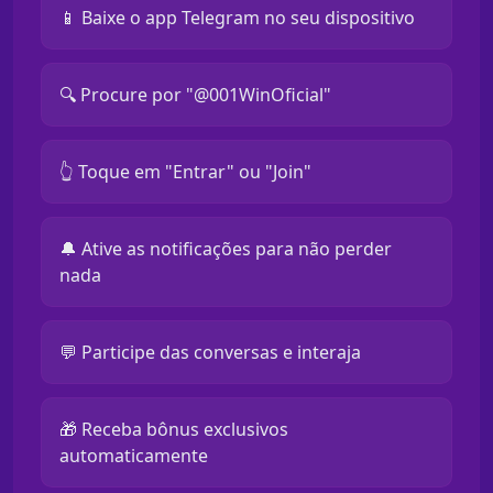
📱 Baixe o app Telegram no seu dispositivo
🔍 Procure por "@001WinOficial"
👆 Toque em "Entrar" ou "Join"
🔔 Ative as notificações para não perder
nada
💬 Participe das conversas e interaja
🎁 Receba bônus exclusivos
automaticamente