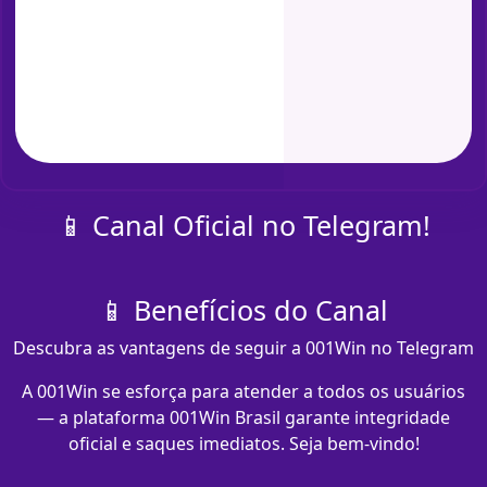
📱 Canal Oficial no Telegram!
📱 Benefícios do Canal
Descubra as vantagens de seguir a 001Win no Telegram
A 001Win se esforça para atender a todos os usuários
— a plataforma 001Win Brasil garante integridade
oficial e saques imediatos. Seja bem-vindo!