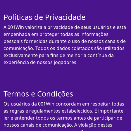
Políticas de Privacidade
A 001Win valoriza a privacidade de seus usuários e está
empenhada em proteger todas as informações
pessoais fornecidas durante o uso de nossos canais de
comunicação. Todos os dados coletados são utilizados
exclusivamente para fins de melhoria contínua da
experiência de nossos jogadores.
Termos e Condições
Os usuários da 001Win concordam em respeitar todas
as regras e regulamentos estabelecidos. É importante
ler e entender todos os termos antes de participar de
nossos canais de comunicação. A violação destes